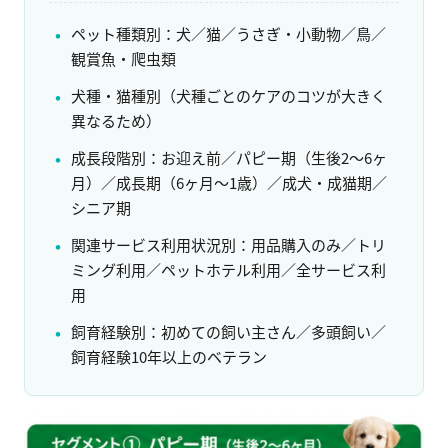
ペット種類別：犬／猫／うさぎ・小動物／鳥／
観賞魚・爬虫類
犬種・猫種別（犬種ごとのケアのコツが大きく
異なるため）
成長段階別：お迎え前／パピー期（生後2〜6ヶ
月）／成長期（6ヶ月〜1歳）／成犬・成猫期／
シニア期
関連サービス利用状況別：用品購入のみ／トリ
ミング利用／ペットホテル利用／全サービス利
用
飼育経験別：初めての飼い主さん／多頭飼い／
飼育経験10年以上のベテラン