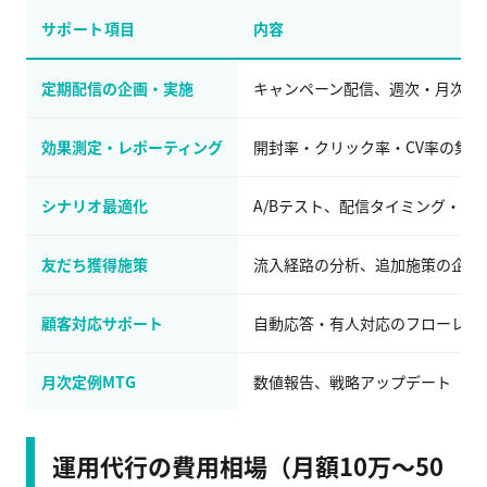
サポート項目
内容
定期配信の企画・実施
キャンペーン配信、週次・月次の
効果測定・レポーティング
開封率・クリック率・CV率の集
シナリオ最適化
A/Bテスト、配信タイミング・文
友だち獲得施策
流入経路の分析、追加施策の企画
顧客対応サポート
自動応答・有人対応のフローレビ
月次定例MTG
数値報告、戦略アップデート
運用代行の費用相場（月額10万〜50