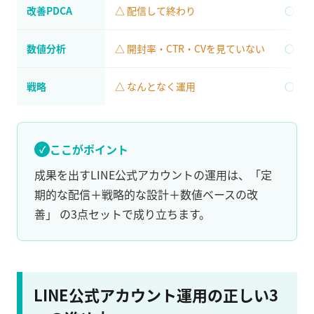
改善PDCA
配信して終わり
月
数値分析
開封率・CTR・CVを見ていない
KP
戦略
なんとなく運用
顧
ここがポイント
成果を出すLINE公式アカウントの運用は、「定
期的な配信＋戦略的な設計＋数値ベースの改
善」 の3点セットで成り立ちます。
LINE公式アカウント運用の正しい3