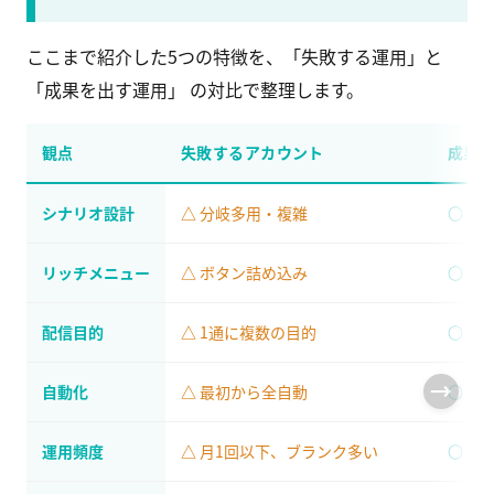
ここまで紹介した5つの特徴を、「失敗する運用」と
「成果を出す運用」 の対比で整理します。
観点
失敗するアカウント
成果
シナリオ設計
分岐多用・複雑
シ
リッチメニュー
ボタン詰め込み
ボ
配信目的
1通に複数の目的
1
自動化
最初から全自動
手動
運用頻度
月1回以下、ブランク多い
週