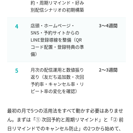
約・周期リマインド・好み
別配信シナリオの初期構築
4
店頭・ホームページ・
3〜4週間
SNS・予約サイトからの
LINE登録導線を整備（QR
コード配置・登録特典の準
備）
5
月次の配信運用と数値振り
2〜3週間
返り（友だち追加数・次回
予約率・キャンセル率・リ
ピート率の変化を確認）
最初の月で5つの活用法をすべて動かす必要はありませ
ん。まずは「① 次回予約と周期リマインド」と「② 前
日リマインドでのキャンセル防止」の2つから始めて、