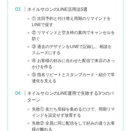
ネイルサロンのLINE活用法5選
① 次回予約と付け替え周期のリマインドを
LINEで促す
② リマインドと空き枠の案内でキャンセルを
防ぐ
③ 過去のデザインをLINEで記録し、相談を
スムーズにする
④ お客様の好みに合わせた配信で来店のきっ
かけを作る
⑤ 指名リピートとスタンプカード・紹介で常
連化を支える
ネイルサロンのLINE運用で失敗する3つのパ
ターン
失敗① 友だち登録を集めるだけで、周期リマ
インドを設定せず放置する
失敗② 全員に同じ配信をして好みの違うお客
様が離れる