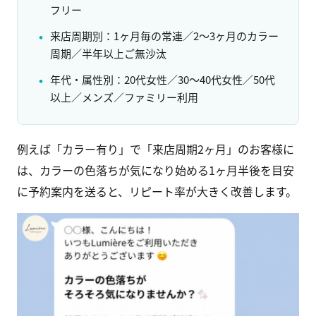
フリー
来店周期別：1ヶ月毎の常連／2〜3ヶ月のカラー
周期／半年以上ご無沙汰
年代・属性別：20代女性／30〜40代女性／50代
以上／メンズ／ファミリー利用
例えば「カラー有り」で「来店周期2ヶ月」のお客様に
は、カラーの色落ちが気になり始める1ヶ月半後を目安
に予約案内を送ると、リピート率が大きく改善します。