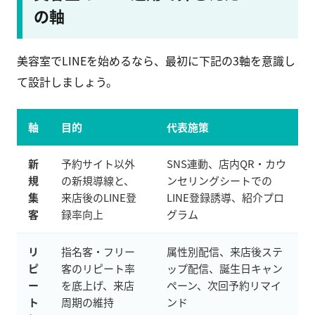
の軸
美容室でLINEを始めるなら、最初に下記の3軸を意識し
て設計しましょう。
軸
目的
代表施策
新
予約サイト以外
SNS連動、店内QR・カウ
規
の新規導線と、
ンセリングシートでの
集
来店後のLINE登
LINE登録誘導、紹介プロ
客
録率向上
グラム
リ
指名客・フリー
属性別配信、来店後ステ
ピ
客のリピート率
ップ配信、誕生日キャン
ー
を底上げ、来店
ペーン、次回予約リマイ
ト
周期の維持
ンド