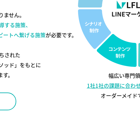
ありません。
誘導する施策、
ピートへ繋げる施策
が必要です。
打ちされた
メソッド」をもとに
ます。
幅広い専門
1社1社の課題に合わ
オーダーメイド