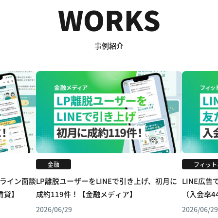
WORKS
事例紹介
金融
フィット
ライン面談
LP離脱ユーザーをLINEで引き上げ、初月に
LINE広
賃貸】
成約119件！【金融メディア】
（入会率4
ム】
2026/06/29
2026/06/29