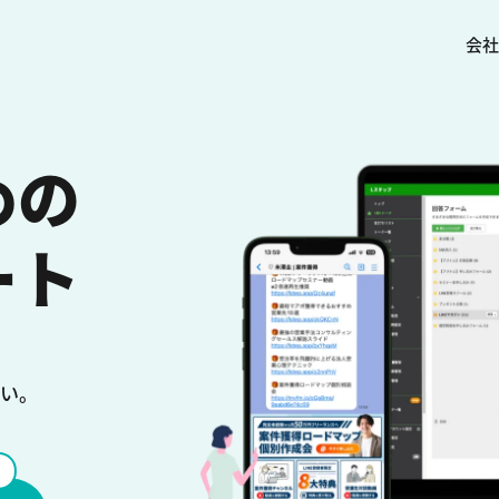
会社
めの
ート
い。