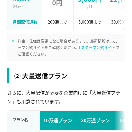
0円
(税込)
/月
/月
月間配信通数
200通まで
5,000通まで
30,000通
料金・仕様は変更になる場合があります。最新情報はLステ
ップ公式サイトをご確認ください。
Lステップ公式サイト
で
ご確認ください。
② 大量送信プラン
さらに、大量配信が必要な企業向けに「大量送信プラ
ン」も用意されています。
プラン名
10万通プラン
30万通プラン
50