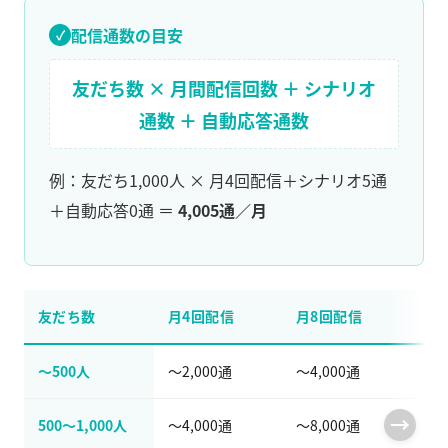
配信通数の目安
友だち数 × 月間配信回数 ＋ シナリオ
通数 ＋ 自動応答通数
例：友だち1,000人 × 月4回配信＋シナリオ5通
＋自動応答0通 ＝
4,005通／月
友だち数
月4回配信
月8回配信
推
〜500人
〜2,000通
〜4,000通
フリ
500〜1,000人
〜4,000通
〜8,000通
ス