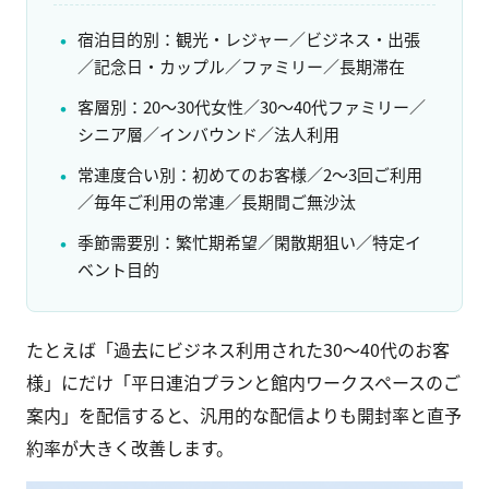
宿泊目的別：観光・レジャー／ビジネス・出張
／記念日・カップル／ファミリー／長期滞在
客層別：20〜30代女性／30〜40代ファミリー／
シニア層／インバウンド／法人利用
常連度合い別：初めてのお客様／2〜3回ご利用
／毎年ご利用の常連／長期間ご無沙汰
季節需要別：繁忙期希望／閑散期狙い／特定イ
ベント目的
たとえば「過去にビジネス利用された30〜40代のお客
様」にだけ「平日連泊プランと館内ワークスペースのご
案内」を配信すると、汎用的な配信よりも開封率と直予
約率が大きく改善します。