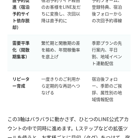
直予約促
宿泊予約サイト経由
予約フォーム、
進（宿泊
のお客様をLINE友だ
登録特典、宿泊
予約サイ
ちに変換し、次回以
後フォローから
ト依存脱
降は直予約に
の次回予約導線
却）
需要平準
繁忙期と閑散期の差
季節プランの先
化（閑散
を縮め、年間稼働率
行案内、平日
期集客）
を底上げ
割、地域イベン
ト連動配信
リピータ
一度きりのご利用か
宿泊後フォロ
ー育成
ら定期的な再訪へつ
ー、季節のご挨
なげる
拶、属性別の地
域情報配信
この3軸はバラバラに動かさず、ひとつのLINE公式アカ
ウントの中で同時に進めます。Lステップなどの拡張ツ
ールを使うと、お客様ごとに目印（タグ）をつけて、宿